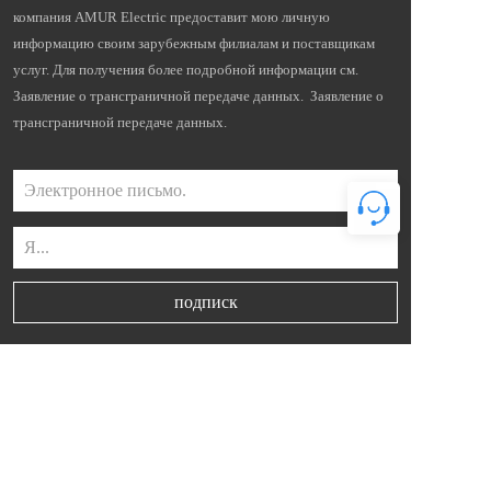
компания AMUR Electric предоставит мою личную 
информацию своим зарубежным филиалам и поставщикам 
услуг. Для получения более подробной информации см. 
Заявление о трансграничной передаче данных.  Заявление о 
трансграничной передаче данных.
Электронное письмо.
Я...
подписк
Устойчивый.
Влиятельный предприятие